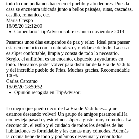
todo lo que podíamos hacer en el pueblo y alrededores. Pues la
casa se encuentra ubicada junto a bellos paisajes, rutas, cascadas,
castillo, románico, etc.
Maria Crespo
16/05/20
12:12:00
Comentario TripAdvisor sobre estancia noviembre 2019
Pasamos unos días estupendos de paz y relax. Ideal para pasear,
estar en contacto con la naturaleza y olvidarse de todo. La casa
es súper confortable, limpia y consta de todo lo necesario.
Sergio, el anfitrión, es un encanto, dispuesto a ayudarnos en
todo. Deseamos poder volver para disfrutar de la Era de Vadillo
y del increíble pueblo de Frías. Muchas gracias. Recomendable
100%
Carlas Carcamo
15/05/20
18:59:52
Opinión recogida en TripAdvisor:
Lo mejor que puedo decir de La Era de Vadillo es... ¡que
estamos deseando volver! Un grupo de amigos pasamos allí la
nochevieja pasada y estuvimos súper a gusto, muy cómodos. La
decoración, el estilo y el cuidado de todos los detalles de las
habitaciones es formidable y las camas muy cómodas. Además
la cocina tiene de todo y podíamos desayunar y cenar todos