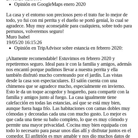
Opinión en GoogleMaps enero 2020
La casa y el entorno son preciosos pero el trato fue lo mejor de
todo, yo fui con mi perrita y el dueño se portó genial, lo cual se
agradece. Muy muy aconsejable para cualquiera, sobre todo para
perrunos, volveremos seguro!
Muro Isabel
19/05/20
16:15:26
Opinión en TripAdvisor sobre estancia en febrero 2020:
¡Altamente recomendable! Estuvimos en febrero 2020 y
repetiremos seguro. Ideal para ir con la familia y amigos, además
nos encantó porque pudimos llevar a nuestra perrita y ella
también disfrutó mucho correteando por el jardín. Las vistas
desde la casa son espectaculares. El salón cuenta con una
chimenea que se agradece mucho, especialmente en invierno.
Esto le da un toque acogedor y hogareño, para compartir con la
familia y amigos junto al fuego. La casa igualmente tiene
calefacción en todas las estancias, así que se está muy bien,
aunque fuera haga frío. Las habitaciones con camas dobles muy
cómodas y decoradas cada una con mucho gusto. Lo mejor es
que cada una tiene su baño completo, lo que es muy cómodo y
permite una mayor privacidad. Cocina muy bien equipada con
todo lo necesario para pasar unos días allí y disfrutar juntos en el
comedor. El anfitrión es muy amable y nos dio muchos datos de