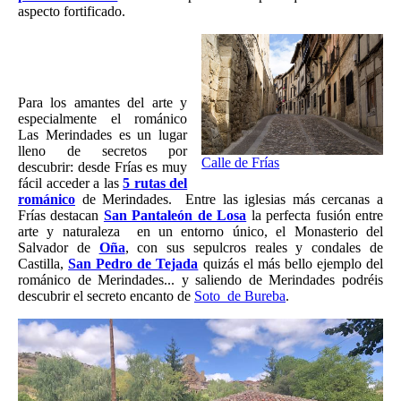
aspecto fortificado.
Para los amantes del arte y
especialmente el románico
Las Merindades es un lugar
lleno de secretos por
Calle de Frías
descubrir: desde Frías es muy
fácil acceder a las
5 rutas del
románico
de Merindades. Entre las iglesias más cercanas a
Frías destacan
San Pantaleón de Losa
la perfecta fusión entre
arte y naturaleza en un entorno único, el Monasterio del
Salvador de
Oña
, con sus sepulcros reales y condales de
Castilla,
San Pedro de Tejada
quizás el más bello ejemplo del
románico de Merindades... y saliendo de Merindades podréis
descubrir el secreto encanto de
Soto de Bureba
.