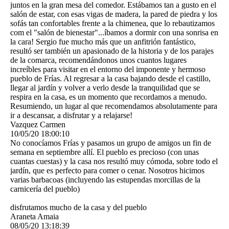
juntos en la gran mesa del comedor. Estábamos tan a gusto en el
salón de estar, con esas vigas de madera, la pared de piedra y los
sofás tan confortables frente a la chimenea, que lo rebautizamos
com el "salón de bienestar".­..­íbamos a dormir con una sonrisa en
la cara! Sergio fue mucho más que un anfitrión fantástico,
resultó ser también un apasionado de la historia y de los parajes
de la comarca, recomendándonos unos cuantos lugares
increíbles para visitar en el entorno del imponente y hermoso
pueblo de Frías. Al regresar a la casa bajando desde el castillo,
llegar al jardín y volver a verlo desde la tranquilidad que se
respira en la casa, es un momento que recordamos a menudo.
Resumiendo, un lugar al que recomendamos absolutamente para
ir a descansar, a disfrutar y a relajarse!
Vazquez Carmen
10/05/20
18:00:10
No conocíamos Frías y pasamos un grupo de amigos un fin de
semana en septiembre allí. El pueblo es precioso (con unas
cuantas cuestas) y la casa nos resultó muy cómoda, sobre todo el
jardín, que es perfecto para comer o cenar. Nosotros hicimos
varias barbacoas (incluyendo las estupendas morcillas de la
carnicería del pueblo)
disfrutamos mucho de la casa y del pueblo
Araneta Amaia
08/05/20
13:18:39