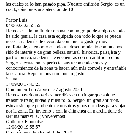
las cuales se lo han pasado pipa. Nuestro anfitrión Sergio, es un
crack, dándonos una atención de 10
Pastor Luis
04/06/23
22:55:55
Hemos estado un fin de semana con un grupo de amigos y todo
ha sido genial, la casa está equipada con todo lo que se puede
necesitar además de decorada con mucho gusto y muy
confortable, el entorno es todo un descubrimiento con muchos
sitio de interés y de gran belleza natural, historica, paisajista y
gastronomica, si además te encuentras con un anfitrión como
Sergio la ecuación es perfecta, sus recomendaciones y
conocimientos de la zona te hacen aún más cómoda y entrañable
la estancia. Repetiremos con mucho gusto.
S. Juan
14/09/20
17:43:21
Opinión en Trip Advisor 27 agosto 2020
Hemos pasado unos días increíbles en un lugar que solo te
transmite tranquilidad y buen rollo. Sergio, un gran anfitrión,
estuvo siempre pendiente de nosotros y nos dio ideas para viajar
por la zona. En invierno y con la chimenea en marcha tiene de
ser una maravilla. ¡Volveremos!
Gutierrez Francoise
12/08/20
19:55:57
Oponión en Club Rural. Julio 2020: