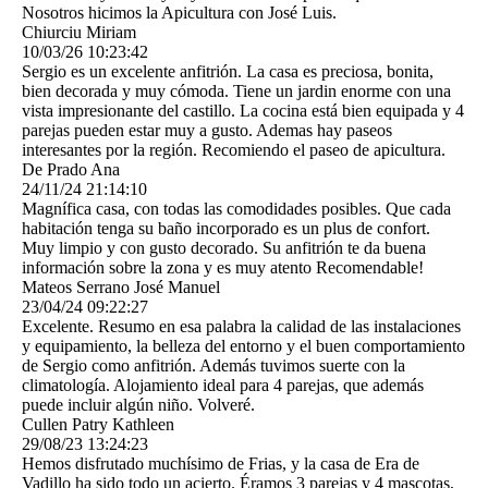
Nosotros hicimos la Apicultura con José Luis.
Chiurciu Miriam
10/03/26
10:23:42
Sergio es un excelente anfitrión. La casa es preciosa, bonita,
bien decorada y muy cómoda. Tiene un jardin enorme con una
vista impresionante del castillo. La cocina está bien equipada y 4
parejas pueden estar muy a gusto. Ademas hay paseos
interesantes por la región. Recomiendo el paseo de apicultura.
De Prado Ana
24/11/24
21:14:10
Magnífica casa, con todas las comodidades posibles. Que cada
habitación tenga su baño incorporado es un plus de confort.
Muy limpio y con gusto decorado. Su anfitrión te da buena
información sobre la zona y es muy atento Recomendable!
Mateos Serrano José Manuel
23/04/24
09:22:27
Excelente. Resumo en esa palabra la calidad de las instalaciones
y equipamiento, la belleza del entorno y el buen comportamiento
de Sergio como anfitrión. Además tuvimos suerte con la
climatología. Alojamiento ideal para 4 parejas, que además
puede incluir algún niño. Volveré.
Cullen Patry Kathleen
29/08/23
13:24:23
Hemos disfrutado muchísimo de Frias, y la casa de Era de
Vadillo ha sido todo un acierto. Éramos 3 parejas y 4 mascotas,